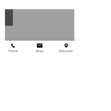
Phone
Email
Dirección
VOLVER A INSTITUCIONAL
© 2020 | CONSCA | Empresa
Constructora